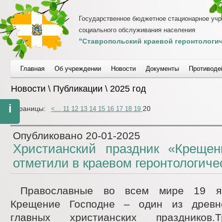
Государственное бюджетное стационарное уч
социального обслуживания населения
"Ставропольский краевой геронтологич
Главная
Об учреждении
Новости
Документы
Противоде
Новости \ Публикации \ 2025 год
i
Страницы:
20
<
...
11
12
13
14
15
16
17
18
19
Опубликовано
20-01-2025
Христианский праздник «Крещен
отметили в краевом геронтологиче
Православные во всем мире 19 я
Крещение Господне – один из древ
главных христианских праздников.