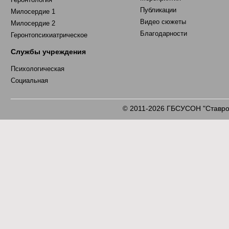
Публикации
Милосердие 1
Видео сюжеты
Милосердие 2
Благодарности
Геронтопсихиатрическое
Службы учреждения
Психологическая
Социальная
2011-2026 ГБСУСОН "Ставроп
©