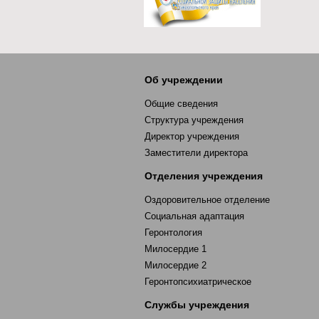
Об учреждении
Общие сведения
Структура учреждения
Директор учреждения
Заместители директора
Отделения учреждения
Оздоровительное отделение
Социальная адаптация
Геронтология
Милосердие 1
Милосердие 2
Геронтопсихиатрическое
Службы учреждения