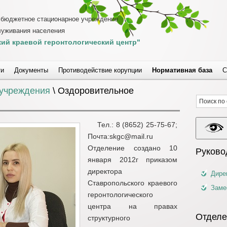
 бюджетное стационарное учреждение
луживания населения
ий краевой геронтологический центр"
ти
Документы
Противодействие корупции
Нормативная база
С
учреждения
\ Оздоровительное
Тел.: 8 (8652) 25-75-67;
Почта:skgc@mail.ru
Отделение создано 10
Руково
января 2012г приказом
директора
Дире
Ставропольского краевого
Заме
геронтологического
центра на правах
Отделе
структурного