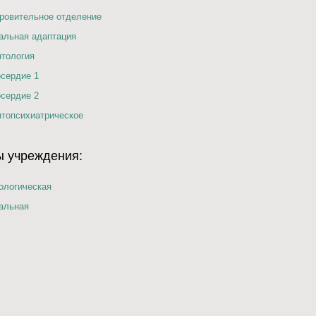
ровительное отделение
альная адаптация
нтология
сердие 1
сердие 2
нтопсихиатрическое
 учреждения:
ологическая
альная