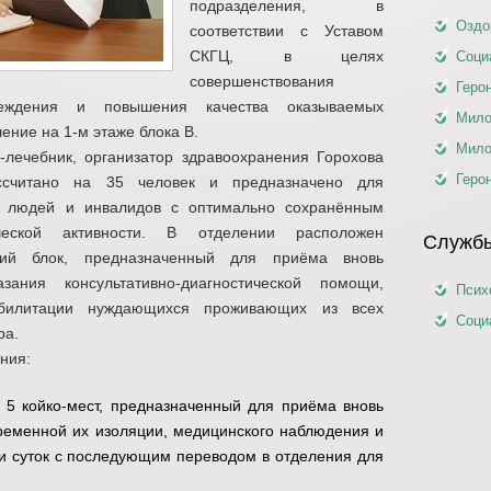
подразделения, в
Оздо
соответствии с Уставом
СКГЦ, в целях
Соци
совершенствования
Геро
реждения и повышения качества оказываемых
Мило
ение на 1-м этаже блока В.
Мило
чебник, организатор здравоохранения Горохова
Геро
ссчитано на 35 человек и предназначено для
х людей и инвалидов с оптимально сохранённым
еской активности. В отделении расположен
Службы
кий блок, предназначенный для приёма вновь
ания консультативно-диагностической помощи,
Псих
абилитации нуждающихся проживающих из всех
Соци
ра.
ния:
 5 койко-мест, предназначенный для приёма вновь
еменной их изоляции, медицинского наблюдения и
и суток с последующим переводом в отделения для