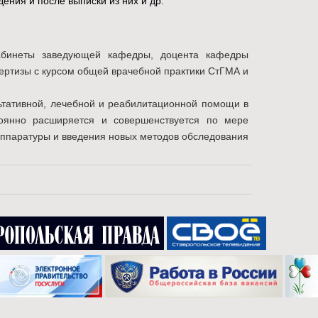
ния и после выписки из них и др.
неты заведующей кафедры, доцента кафедры
пертизы с курсом общей врачебной практики СтГМА и
тативной, лечебной и реабилитационной помощи в
оянно расширяется и совершенствуется по мере
ппаратуры и введения новых методов обследования