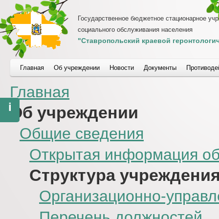
Государственное бюджетное стационарное уч
социального обслуживания населения
"Ставропольский краевой геронтологич
Главная
Об учреждении
Новости
Документы
Противоде
Главная
i
Об учреждении
Общие сведения
Открытая информация об
Структура учреждени
Организационно-управл
Перечень должностей